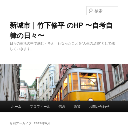
メ
サ
イ
ブ
検
ン
コ
索
コ
ン
新城市｜竹下修平 のHP 〜自考自
ン
テ
律の日々〜
テ
ン
ン
ツ
日々の生活の中で感じ・考え・行なったことを"人生の足跡"として残
ツ
へ
していきます。
へ
移
移
動
動
メ
ホーム
プロフィール
信念
政策
お問い合わせ
イ
ン
メ
月別アーカイブ:
2026年6月
ニ