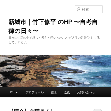
メ
サ
イ
ブ
検
ン
コ
索
コ
ン
新城市｜竹下修平 のHP 〜自考自
ン
テ
律の日々〜
テ
ン
ン
ツ
日々の生活の中で感じ・考え・行なったことを"人生の足跡"として残
ツ
へ
していきます。
へ
移
移
動
動
メ
ホーム
プロフィール
信念
政策
お問い合わせ
イ
ン
メ
【議会】会議尽くし
ニ