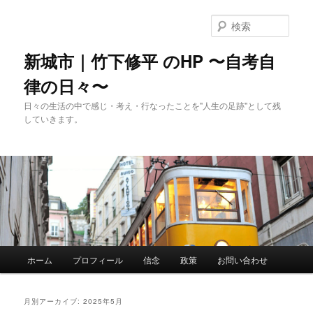
メ
サ
イ
ブ
検
ン
コ
索
コ
ン
新城市｜竹下修平 のHP 〜自考自
ン
テ
律の日々〜
テ
ン
ン
ツ
日々の生活の中で感じ・考え・行なったことを"人生の足跡"として残
ツ
へ
していきます。
へ
移
移
動
動
メ
ホーム
プロフィール
信念
政策
お問い合わせ
イ
ン
メ
月別アーカイブ:
2025年5月
ニ