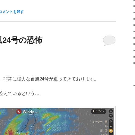
コメントを残す
24号の恐怖
、非常に強力な台風24号が迫ってきております。
が控えているという…