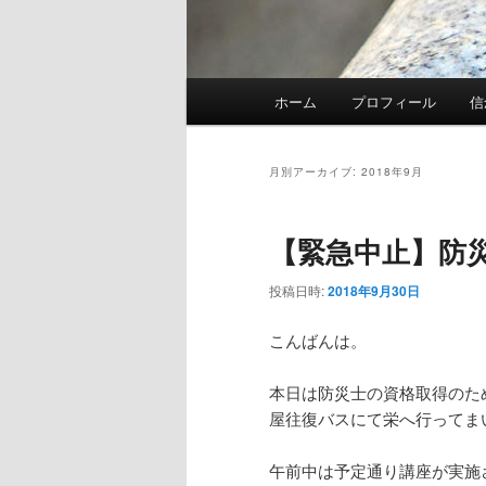
メ
ホーム
プロフィール
信
イ
ン
メ
月別アーカイブ:
2018年9月
ニ
ュ
【緊急中止】防
ー
投稿日時:
2018年9月30日
こんばんは。
本日は防災士の資格取得のた
屋往復バスにて栄へ行ってま
午前中は予定通り講座が実施