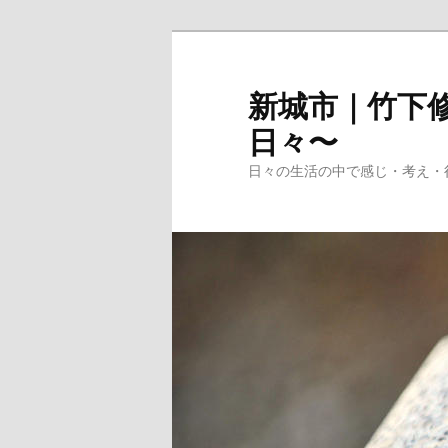
メ
サ
イ
ブ
ン
コ
新城市｜竹下修
コ
ン
日々〜
ン
テ
テ
ン
日々の生活の中で感じ・考え・
ン
ツ
ツ
へ
へ
移
移
動
動