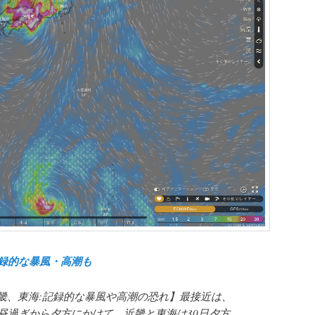
記録的な暴風・高潮も
畿、東海:記録的な暴風や高潮の恐れ】最接近は、
日昼過ぎから夕方にかけて、近畿と東海は30日夕方