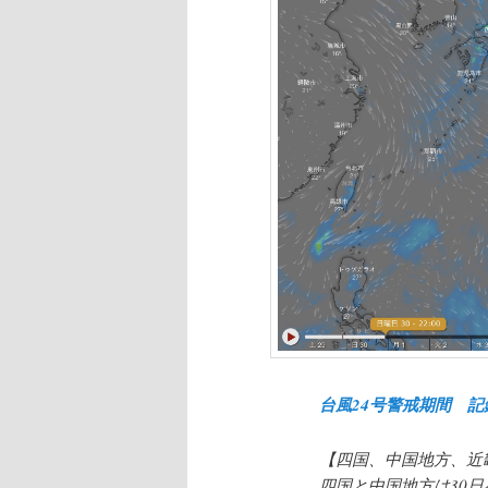
台風24号警戒期間 
【四国、中国地方、近
四国と中国地方は30