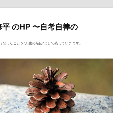
平 のHP 〜自考自律の
行なったことを"人生の足跡"として残していきます。