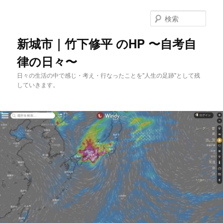
メ
イ
検
ン
索
コ
新城市｜竹下修平 のHP 〜自考自
ン
律の日々〜
テ
ン
日々の生活の中で感じ・考え・行なったことを"人生の足跡"として残
ツ
していきます。
へ
移
動