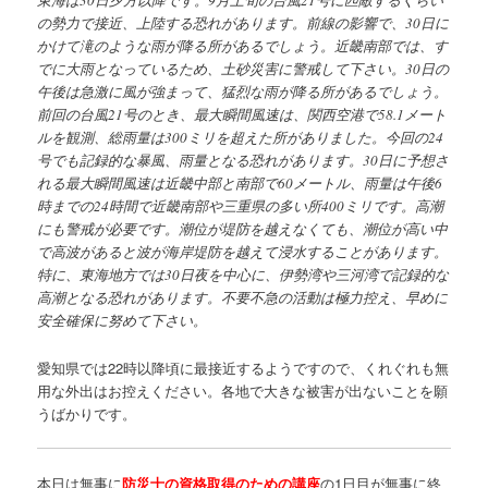
東海は30日夕方以降です。9月上旬の台風21号に匹敵するくらい
の勢力で接近、上陸する恐れがあります。前線の影響で、30日に
かけて滝のような雨が降る所があるでしょう。近畿南部では、す
でに大雨となっているため、土砂災害に警戒して下さい。30日の
午後は急激に風が強まって、猛烈な雨が降る所があるでしょう。
前回の台風21号のとき、最大瞬間風速は、関西空港で58.1メート
ルを観測、総雨量は300ミリを超えた所がありました。今回の24
号でも記録的な暴風、雨量となる恐れがあります。30日に予想さ
れる最大瞬間風速は近畿中部と南部で60メートル、雨量は午後6
時までの24時間で近畿南部や三重県の多い所400ミリです。高潮
にも警戒が必要です。潮位が堤防を越えなくても、潮位が高い中
で高波があると波が海岸堤防を越えて浸水することがあります。
特に、東海地方では30日夜を中心に、伊勢湾や三河湾で記録的な
高潮となる恐れがあります。不要不急の活動は極力控え、早めに
安全確保に努めて下さい。
愛知県では22時以降頃に最接近するようですので、くれぐれも無
用な外出はお控えください。各地で大きな被害が出ないことを願
うばかりです。
本日は無事に
防災士の資格取得のための講座
の1日目が無事に終