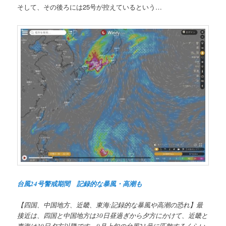
そして、その後ろには25号が控えているという…
台風24号警戒期間 記録的な暴風・高潮も
【四国、中国地方、近畿、東海:記録的な暴風や高潮の恐れ】最
接近は、四国と中国地方は30日昼過ぎから夕方にかけて、近畿と