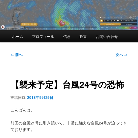
メ
ホーム
プロフィール
信念
政策
お問い合わせ
イ
ン
メ
投
←
前へ
次へ
→
ニ
稿
ュ
ナ
ー
ビ
ゲ
【襲来予定】台風24号の恐怖
ー
シ
投稿日時:
2018年9月29日
ョ
ン
こんばんは。
前回の台風21号に引き続いて、非常に強力な台風24号が迫ってき
ております。