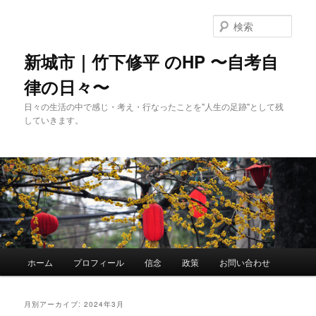
メ
サ
イ
ブ
検
ン
コ
索
コ
ン
新城市｜竹下修平 のHP 〜自考自
ン
テ
律の日々〜
テ
ン
ン
ツ
日々の生活の中で感じ・考え・行なったことを"人生の足跡"として残
ツ
へ
していきます。
へ
移
移
動
動
メ
ホーム
プロフィール
信念
政策
お問い合わせ
イ
ン
メ
月別アーカイブ:
2024年3月
ニ