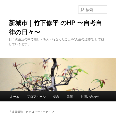
メ
サ
イ
ブ
検
ン
コ
索
コ
ン
新城市｜竹下修平 のHP 〜自考自
ン
テ
律の日々〜
テ
ン
ン
ツ
日々の生活の中で感じ・考え・行なったことを"人生の足跡"として残
ツ
へ
していきます。
へ
移
移
動
動
メ
ホーム
プロフィール
信念
政策
お問い合わせ
イ
ン
メ
「
議員活動
」カテゴリーアーカイブ
ニ