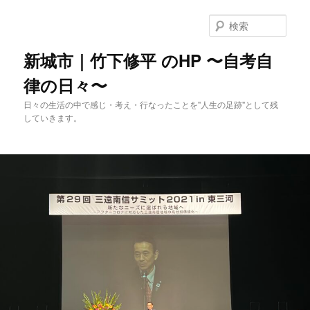
メ
イ
検
ン
索
コ
新城市｜竹下修平 のHP 〜自考自
ン
律の日々〜
テ
ン
日々の生活の中で感じ・考え・行なったことを"人生の足跡"として残
ツ
していきます。
へ
移
動