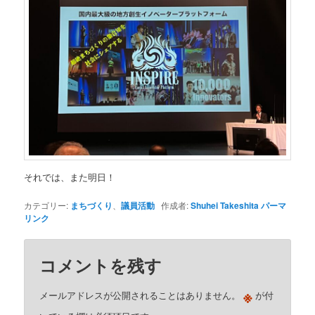
それでは、また明日！
カテゴリー:
まちづくり
、
議員活動
作成者:
Shuhei Takeshita
パーマ
リンク
コメントを残す
※
メールアドレスが公開されることはありません。
が付