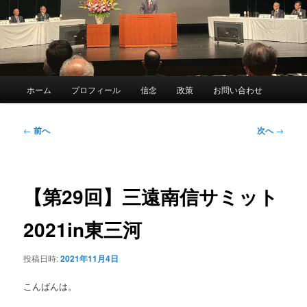
メ
ホーム
プロフィール
信念
政策
お問い合わせ
イ
ン
メ
投
←
前へ
次へ
→
ニ
稿
ュ
ナ
ー
ビ
ゲ
【第29回】三遠南信サミット
ー
シ
2021in東三河
ョ
ン
投稿日時:
2021年11月4日
こんばんは。