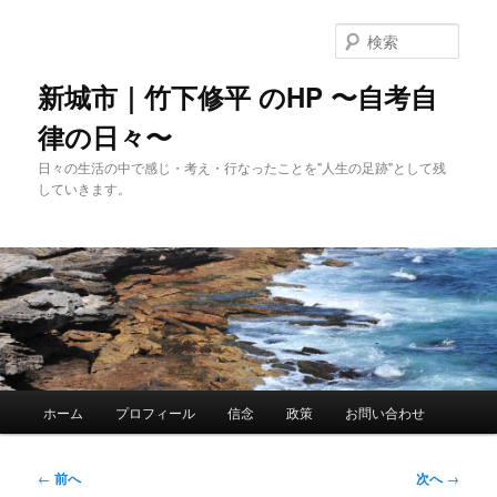
メ
イ
検
ン
索
コ
新城市｜竹下修平 のHP 〜自考自
ン
律の日々〜
テ
ン
日々の生活の中で感じ・考え・行なったことを"人生の足跡"として残
ツ
していきます。
へ
移
動
メ
ホーム
プロフィール
信念
政策
お問い合わせ
イ
ン
メ
投
←
前へ
次へ
→
ニ