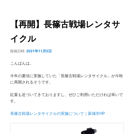
稿
ュ
ナ
ー
ビ
ゲ
【再開】長篠古戦場レンタサ
ー
シ
イクル
ョ
ン
投稿日時:
2021年11月5日
こんばんは。
今年の夏頃に実施していた「長篠古戦場レンタサイクル」が今秋
に再開されるそうです。
紅葉も近づいてきておりますし、ぜひご利用いただければ幸いで
す。
長篠古戦場レンタサイクルの実施について｜新城市HP