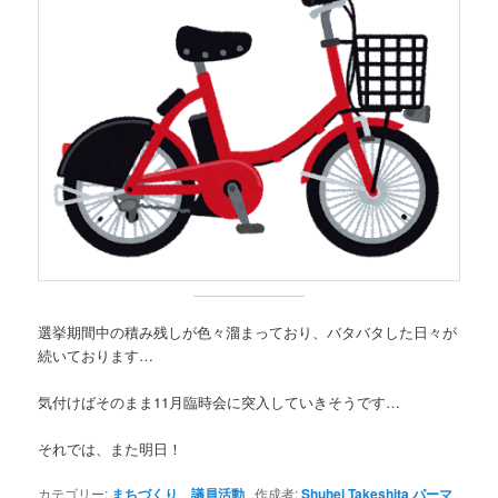
選挙期間中の積み残しが色々溜まっており、バタバタした日々が
続いております…
気付けばそのまま11月臨時会に突入していきそうです…
それでは、また明日！
カテゴリー:
まちづくり
、
議員活動
作成者:
Shuhei Takeshita
パーマ