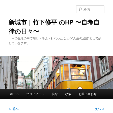
メ
イ
検
ン
索
コ
新城市｜竹下修平 のHP 〜自考自
ン
律の日々〜
テ
ン
日々の生活の中で感じ・考え・行なったことを"人生の足跡"として残
ツ
していきます。
へ
移
動
メ
ホーム
プロフィール
信念
政策
お問い合わせ
イ
ン
メ
投
←
前へ
次へ
→
ニ