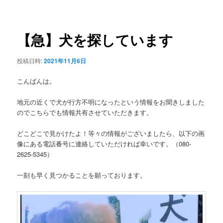
稿
ュ
ナ
ー
ビ
ゲ
【急】犬を探しています
ー
シ
投稿日時:
2021年11月6日
ョ
ン
こんばんは。
地元の近くで犬が行方不明になったという情報をお聞きしました
のでこちらでも情報共有させていただきます。
どこどこで見かけたよ！等々の情報がございましたら、以下の画
像にある電話番号に連絡していただければ幸いです。（080-
2625-5345）
一刻も早く見つかることを願っております。