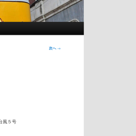
次へ
→
台風５号