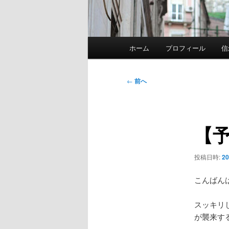
メ
ホーム
プロフィール
信
イ
ン
メ
投
←
前へ
ニ
稿
ュ
ナ
ー
ビ
【
ゲ
ー
シ
投稿日時:
2
ョ
ン
こんばん
スッキリ
が襲来す