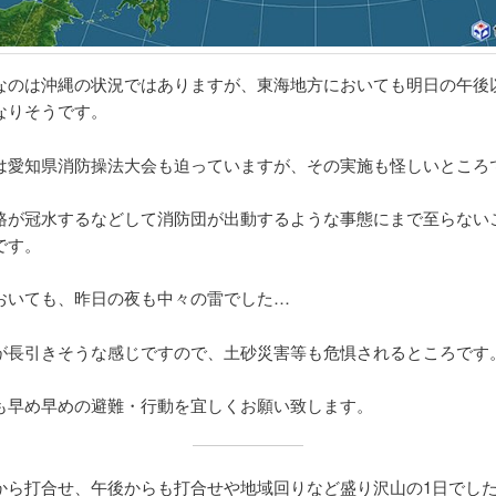
なのは沖縄の状況ではありますが、東海地方においても明日の午後
なりそうです。
は愛知県消防操法大会も迫っていますが、その実施も怪しいところ
路が冠水するなどして消防団が出動するような事態にまで至らない
です。
おいても、昨日の夜も中々の雷でした…
が長引きそうな感じですので、土砂災害等も危惧されるところです
も早め早めの避難・行動を宜しくお願い致します。
から打合せ、午後からも打合せや地域回りなど盛り沢山の1日でし