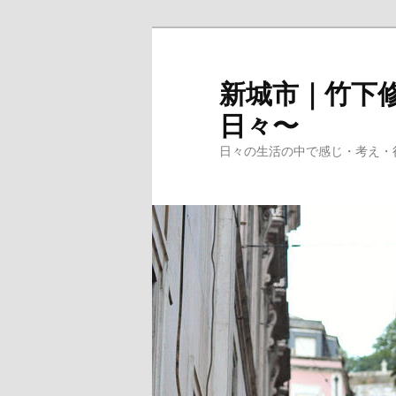
メ
イ
ン
新城市｜竹下修
コ
日々〜
ン
テ
日々の生活の中で感じ・考え・
ン
ツ
へ
移
動