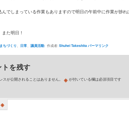
込んでしまっている作業もありますので明日の午前中に作業が捗れ
、また明日！
まちづくり
、
日常
、
議員活動
作成者:
Shuhei Takeshita
パーマリンク
ントを残す
※
レスが公開されることはありません。
が付いている欄は必須項目です
※