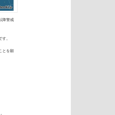
以降警戒
です。
ことを願
。
た。