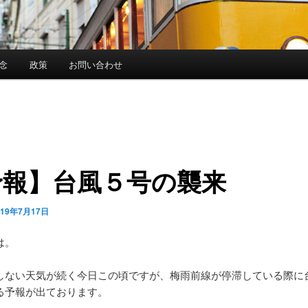
念
政策
お問い合わせ
予報】台風５号の襲来
019年7月17日
は。
しない天気が続く今日この頃ですが、梅雨前線が停滞している際に
る予報が出ております。