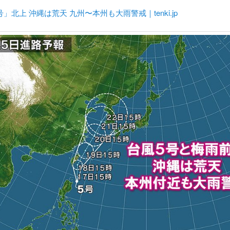
」北上 沖縄は荒天 九州〜本州も大雨警戒｜tenki.jp