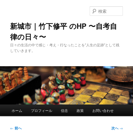
メ
イ
検
ン
索
コ
新城市｜竹下修平 のHP 〜自考自
ン
律の日々〜
テ
ン
日々の生活の中で感じ・考え・行なったことを"人生の足跡"として残
ツ
していきます。
へ
移
動
メ
ホーム
プロフィール
信念
政策
お問い合わせ
イ
ン
メ
投
←
前へ
次へ
→
ニ