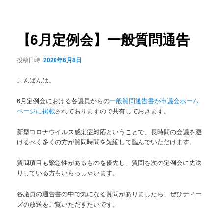
稿
ュ
ナ
ー
ビ
ゲ
【6月定例会】一般質問通告
ー
シ
投稿日時:
2020年6月8日
ョ
ン
こんばんは。
6月定例会における各議員からの
一般質問通告書が市議会ホーム
ページに掲載
されておりますので共有しておきます。
新型コロナウイルス感染症対応ということで、長時間の会議を避
けるべく多くの方が質問時間を短縮して臨んでいただけます。
質問項目も緊急性があるものを優先し、質問を次の定例会に先送
りしている方もいらっしゃいます。
各議員の通告書の中で気になる質問がありましたら、ぜひティー
ズの放送をご覧いただきたいです。