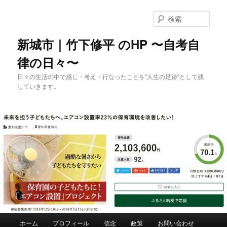
メ
イ
検
ン
索
コ
新城市｜竹下修平 のHP 〜自考自
ン
律の日々〜
テ
ン
日々の生活の中で感じ・考え・行なったことを"人生の足跡"として残
ツ
していきます。
へ
移
動
メ
ホーム
プロフィール
信念
政策
お問い合わせ