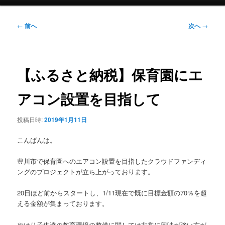
イ
ン
メ
投
←
前へ
次へ
→
ニ
稿
ュ
ナ
ー
ビ
ゲ
【ふるさと納税】保育園にエ
ー
シ
アコン設置を目指して
ョ
ン
投稿日時:
2019年1月11日
こんばんは。
豊川市で保育園へのエアコン設置を目指したクラウドファンディ
ングのプロジェクトが立ち上がっております。
20日ほど前からスタートし、1/11現在で既に目標金額の70％を超
える金額が集まっております。
やはり子供達の教育環境の整備に関しては非常に興味が強い方が