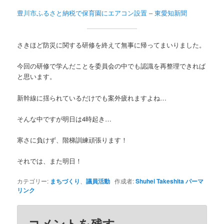
豊川市ふるさと納税で保育園にエアコン設置 – 東愛知新聞
さきほど防災に関する研修を終えて無事に帰ってまいりました。
今回の研修で学んだことを委員会の中でも認識を再整理できれば
と思います。
新幹線に揺られているだけでも案外疲れますよね…
そんな中ですが明日は4時起き…
寒さに負けず、階梯訓練頑張ります！
それでは、また明日！
カテゴリー:
まちづくり
、
議員活動
作成者:
Shuhei Takeshita
パーマ
リンク
コメントを残す