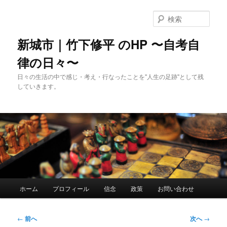
メ
イ
検
ン
索
コ
新城市｜竹下修平 のHP 〜自考自
ン
律の日々〜
テ
ン
日々の生活の中で感じ・考え・行なったことを"人生の足跡"として残
ツ
していきます。
へ
移
動
メ
ホーム
プロフィール
信念
政策
お問い合わせ
イ
ン
メ
投
←
前へ
次へ
→
ニ