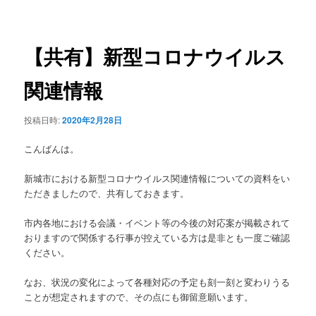
稿
ュ
ナ
ー
ビ
ゲ
【共有】新型コロナウイルス
ー
シ
関連情報
ョ
ン
投稿日時:
2020年2月28日
こんばんは。
新城市における新型コロナウイルス関連情報についての資料をい
ただきましたので、共有しておきます。
市内各地における会議・イベント等の今後の対応案が掲載されて
おりますので関係する行事が控えている方は是非とも一度ご確認
ください。
なお、状況の変化によって各種対応の予定も刻一刻と変わりうる
ことが想定されますので、その点にも御留意願います。