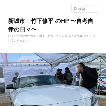
メ
イ
検
ン
索
コ
新城市｜竹下修平 のHP 〜自考自
ン
律の日々〜
テ
ン
日々の生活の中で感じ・考え・行なったことを"人生の足跡"として残
ツ
していきます。
へ
移
動