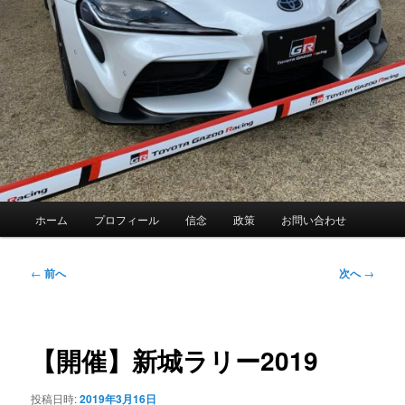
メ
ホーム
プロフィール
信念
政策
お問い合わせ
イ
ン
メ
投
←
前へ
次へ
→
ニ
稿
ュ
ナ
ー
ビ
ゲ
【開催】新城ラリー2019
ー
シ
投稿日時:
2019年3月16日
ョ