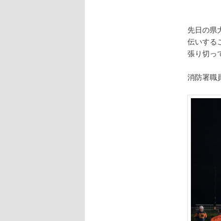
先日の県
伝いする
張り切っ
消防署職