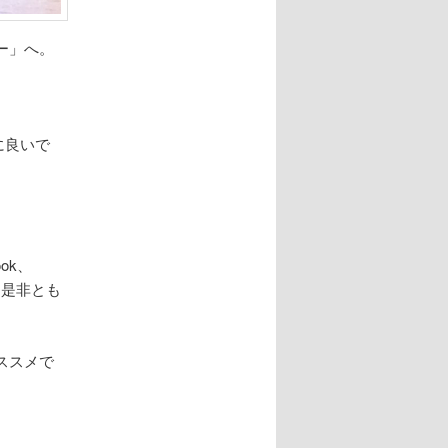
ー」へ。
に良いで
ok、
は是非とも
ススメで