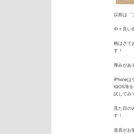
以前は「
中々良い
柄はさて
す！
厚みがあ
iPhon
iQOS
試してみ
見た目の
す！
道具がお