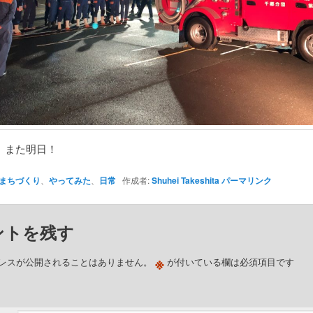
、また明日！
まちづくり
、
やってみた
、
日常
作成者:
Shuhei Takeshita
パーマリンク
ントを残す
※
レスが公開されることはありません。
が付いている欄は必須項目です