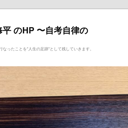
平 のHP 〜自考自律の
行なったことを"人生の足跡"として残していきます。