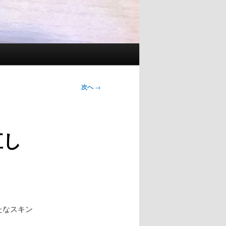
次へ
→
直し
たなスキン