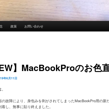
念
政策
お問い合わせ
EW】MacBookProのお色
019年6月11日
は。
の故障により、身包みを剥がされてしまったMacBookPro用の新
到着し、無事に貼り終えました。