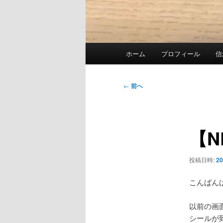
メ
ホーム
プロフィール
信
イ
ン
メ
投
←
前へ
ニ
稿
ュ
ナ
ー
ビ
【N
ゲ
ー
シ
投稿日時:
2
ョ
ン
こんばん
以前の画面
シールが