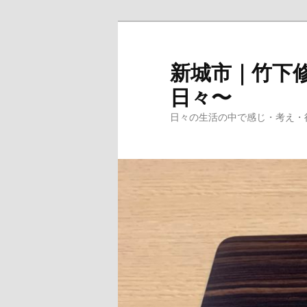
メ
イ
ン
新城市｜竹下修
コ
日々〜
ン
テ
日々の生活の中で感じ・考え・
ン
ツ
へ
移
動