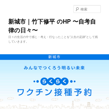
メ
イ
検
ン
索
コ
新城市｜竹下修平 のHP 〜自考自
ン
律の日々〜
テ
ン
日々の生活の中で感じ・考え・行なったことを"人生の足跡"として残
ツ
していきます。
へ
移
動