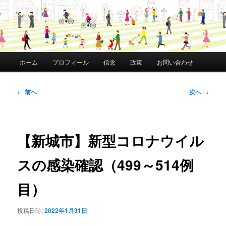
メ
ホーム
プロフィール
信念
政策
お問い合わせ
イ
ン
メ
投
←
前へ
次へ
→
ニ
稿
ュ
ナ
ー
ビ
ゲ
【新城市】新型コロナウイル
ー
シ
スの感染確認（499～514例
ョ
ン
目）
投稿日時:
2022年1月31日