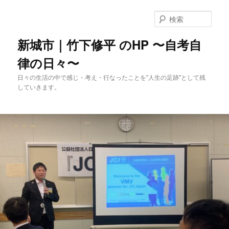
メ
イ
検
ン
索
コ
新城市｜竹下修平 のHP 〜自考自
ン
律の日々〜
テ
ン
日々の生活の中で感じ・考え・行なったことを"人生の足跡"として残
ツ
していきます。
へ
移
動