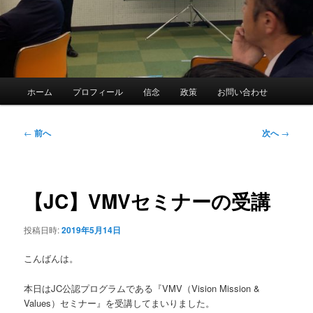
メ
ホーム
プロフィール
信念
政策
お問い合わせ
イ
ン
メ
投
←
前へ
次へ
→
ニ
稿
ュ
ナ
ー
ビ
ゲ
【JC】VMVセミナーの受講
ー
シ
投稿日時:
2019年5月14日
ョ
ン
こんばんは。
本日はJC公認プログラムである『VMV（Vision Mission &
Values）セミナー』を受講してまいりました。