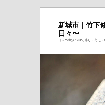
メ
イ
ン
新城市｜竹下修
コ
日々〜
ン
テ
日々の生活の中で感じ・考え・
ン
ツ
へ
移
動