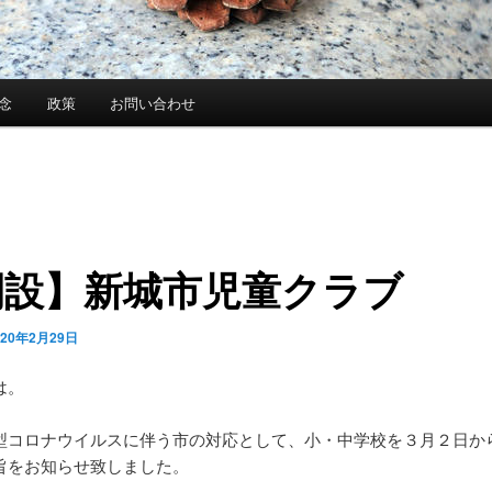
念
政策
お問い合わせ
開設】新城市児童クラブ
020年2月29日
は。
型コロナウイルスに伴う市の対応として、小・中学校を３月２日か
旨をお知らせ致しました。