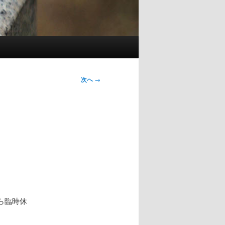
次へ
→
ら臨時休