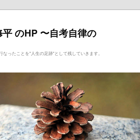
平 のHP 〜自考自律の
行なったことを"人生の足跡"として残していきます。