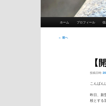
メ
ホーム
プロフィール
信
イ
ン
メ
投
←
前へ
ニ
稿
ュ
ナ
ー
ビ
【
ゲ
ー
シ
投稿日時:
2
ョ
ン
こんばん
昨日、新
校とする