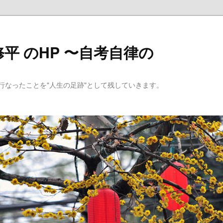
平 のHP 〜自考自律の
行なったことを"人生の足跡"として残していきます。