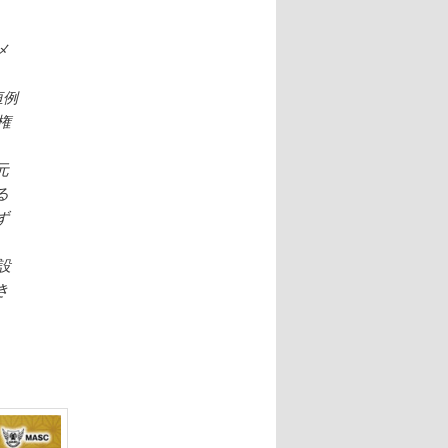
メ
恒例
権
元
る
ず
設
き