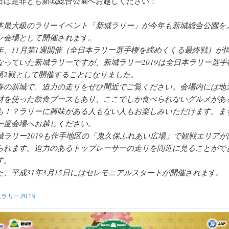
日は是非とも新城総合公園へお越しください！
本最大級のラリーイベント「新城ラリー」が今年も新城総合公園を
ン会場として開催されます。
年、11月第1週開催（全日本ラリー選手権を締めくくる最終戦）が
なっていた新城ラリーですが、新城ラリー2019は全日本ラリー選手
第2戦として開催することになりました。
春の新城で、迫力の走りをぜひ間近でご覧ください。会場内には地
材を使った飲食ブースもあり、ここでしか食べられないグルメがあ
も！？ラリーに興味がある人もない人もお楽しみいただけます。ま
一度会場へお越しください。
城ラリー2019も作手地区の「鬼久保ふれあい広場」で観戦エリアが
られます。迫力のあるトップレーサーの走りを間近に見ることがで
す。
た、平成31年3月15日にはセレモニアルスタートが開催されます。
ラリー2019