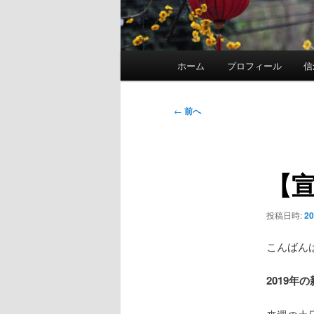
メ
ホーム
プロフィール
信
イ
ン
メ
投
←
前へ
ニ
稿
ュ
ナ
ー
ビ
【宣
ゲ
ー
シ
投稿日時:
2
ョ
ン
こんばん
2019年