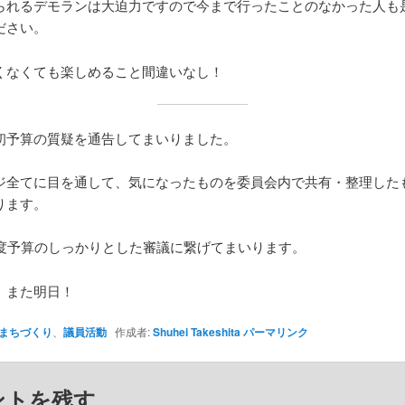
られるデモランは大迫力ですので今まで行ったことのなかった人も
ださい。
くなくても楽しめること間違いなし！
初予算の質疑を通告してまいりました。
ジ全てに目を通して、気になったものを委員会内で共有・整理した
ります。
年度予算のしっかりとした審議に繋げてまいります。
、また明日！
まちづくり
、
議員活動
作成者:
Shuhei Takeshita
パーマリンク
ントを残す