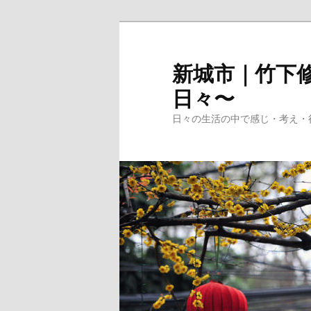
メ
イ
ン
新城市｜竹下修
コ
日々〜
ン
テ
日々の生活の中で感じ・考え・
ン
ツ
へ
移
動