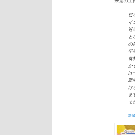
来週の土
日
イ
近
と
の
早
食
か
は
新
け
ま
ま
新城