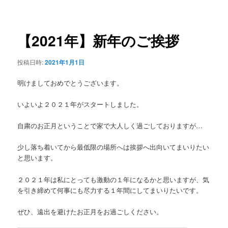
稿
ュ
ナ
ー
ビ
ゲ
【2021年】新年のご挨拶
ー
シ
投稿日時:
2021年1月1日
ョ
ン
明けましておめでとうございます。
いよいよ２０２１年がスタートしました。
自粛のお正月ということで家で大人しく過ごしておりますが…
少し落ち着いてから最低限の場所へは挨拶へ出向いてまいりたい
と思います。
２０２１年は私にとっても激動の１年になるかと思いますが、気
を引き締めて何事にも尽力する１年間にしてまいりたいです。
ぜひ、遠出を避けたお正月をお過ごしください。