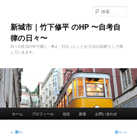
メ
イ
検
ン
索
コ
新城市｜竹下修平 のHP 〜自考自
ン
律の日々〜
テ
ン
日々の生活の中で感じ・考え・行なったことを"人生の足跡"として残
ツ
していきます。
へ
移
動
メ
ホーム
プロフィール
信念
政策
お問い合わせ
イ
ン
メ
投
←
前へ
次へ
→
ニ