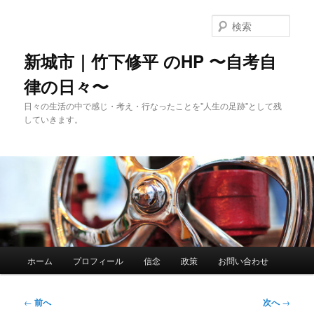
メ
イ
検
ン
索
コ
新城市｜竹下修平 のHP 〜自考自
ン
律の日々〜
テ
ン
日々の生活の中で感じ・考え・行なったことを"人生の足跡"として残
ツ
していきます。
へ
移
動
メ
ホーム
プロフィール
信念
政策
お問い合わせ
イ
ン
メ
投
←
前へ
次へ
→
ニ