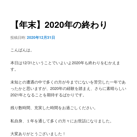
稿
ュ
ナ
ー
ビ
ゲ
【年末】2020年の終わり
ー
シ
投稿日時:
2020年12月31日
ョ
ン
こんばんは。
本日は12/31ということでいよいよ2020年も終わりをむかえま
す。
未知との遭遇の中で多くの方が今までにないを苦労した一年であ
ったかと思いますが、2020年の経験を踏まえ、さらに素晴らしい
2021年となることを期待するばかりです。
残り数時間、充実した時間をお過ごしください。
私自身、１年を通して多くの方々にお世話になりました。
大変ありがとうございました！