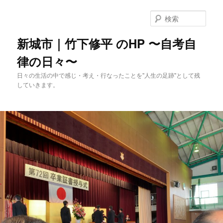
メ
イ
検
ン
索
コ
新城市｜竹下修平 のHP 〜自考自
ン
律の日々〜
テ
ン
日々の生活の中で感じ・考え・行なったことを"人生の足跡"として残
ツ
していきます。
へ
移
動