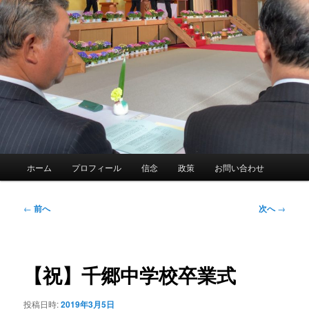
メ
ホーム
プロフィール
信念
政策
お問い合わせ
イ
ン
メ
投
←
前へ
次へ
→
ニ
稿
ュ
ナ
ー
ビ
ゲ
【祝】千郷中学校卒業式
ー
シ
投稿日時:
2019年3月5日
ョ