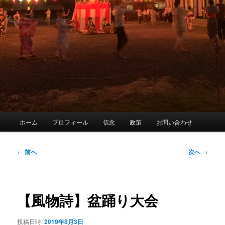
メ
ホーム
プロフィール
信念
政策
お問い合わせ
イ
ン
メ
投
←
前へ
次へ
→
ニ
稿
ュ
ナ
ー
ビ
ゲ
【風物詩】盆踊り大会
ー
シ
投稿日時:
2019年8月3日
ョ