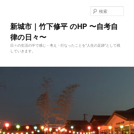
メ
イ
検
ン
索
コ
新城市｜竹下修平 のHP 〜自考自
ン
律の日々〜
テ
ン
日々の生活の中で感じ・考え・行なったことを"人生の足跡"として残
ツ
していきます。
へ
移
動