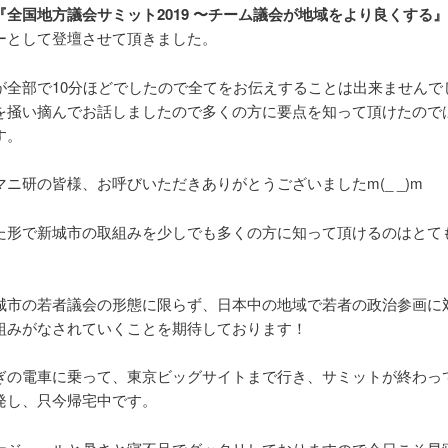
『全国地方議会サミット2019 〜チーム議会が地域をより良くする』
ーとして登壇させて頂きました。
が全部で10分ほどでしたので全てをお伝えすることは出来ませんで
を掻い摘んでお話しましたので多くの方に要点を知って頂けたので
す。
マニ研の皆様、お呼びいただきありがとうございましたm(_ _)m
た形で新城市の取組みを少しでも多くの方に知って頂けるのはとて
城市の若者議会の形態に限らず、日本中の地域で若者の政治参画に
組みがなされていくことを期待しております！
ぎの電車に乗って、東京ビッグサイトまで行き、サミットが終わっ
発し、只今帰宅中です。