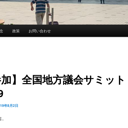
念
政策
お問い合わせ
参加】全国地方議会サミット
9
019年8月2日
は。