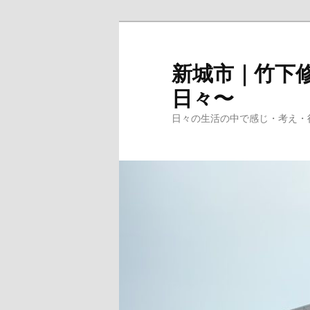
メ
イ
ン
新城市｜竹下修
コ
日々〜
ン
テ
日々の生活の中で感じ・考え・
ン
ツ
へ
移
動