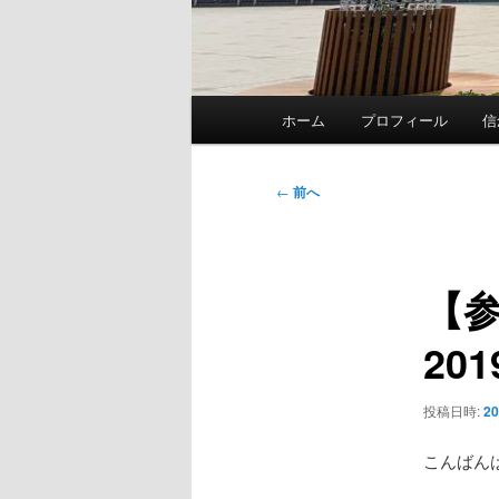
メ
ホーム
プロフィール
信
イ
ン
メ
投
←
前へ
ニ
稿
ュ
ナ
ー
ビ
【
ゲ
ー
201
シ
ョ
ン
投稿日時:
2
こんばん