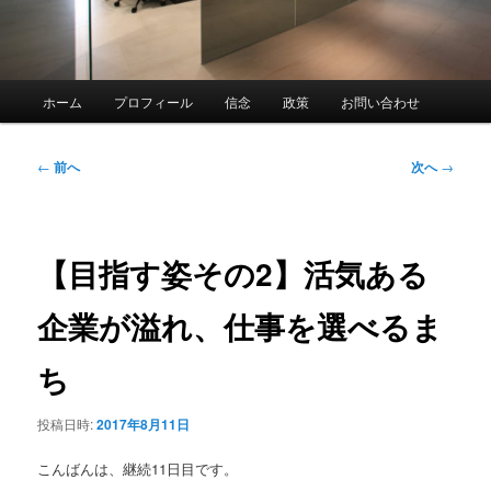
メ
ホーム
プロフィール
信念
政策
お問い合わせ
イ
ン
メ
投
←
前へ
次へ
→
ニ
稿
ュ
ナ
ー
ビ
ゲ
【目指す姿その2】活気ある
ー
シ
企業が溢れ、仕事を選べるま
ョ
ン
ち
投稿日時:
2017年8月11日
こんばんは、継続11日目です。