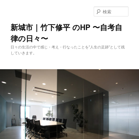
メ
イ
検
ン
索
コ
新城市｜竹下修平 のHP 〜自考自
ン
律の日々〜
テ
ン
日々の生活の中で感じ・考え・行なったことを"人生の足跡"として残
ツ
していきます。
へ
移
動