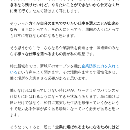
きるなら残りたいけど、やりたいことができないから仕方なく外
に出て行く
」なんて話はよく耳にします。
そういった方々が
自分のまちでやりたい仕事を選ぶことが出来た
なら
、まちにとっても、その人にとっても、周囲の人々にとって
も非常に有益なものになると思います。
そう思うからこそ、さらなる企業誘致を促進させ、製造業のみな
らず
様々な仕事を選べるまちの
姿が私の理想です。
特に新城市では、新城ICのオープンを機に
企業誘致に力を入れて
いる
という声をよく聞きます。その活動をますます活性化させ、
働く場所を充実させる必要があると思います。
働かなければ食っていけない時代だが、ワークライフバランスが
仕切りに叫ばれるようになってきた状況もあります。単に働けば
良いだけではなく、如何に充実した生活を形作っていくかという
中で魅力ある仕事が多くある場所になっていく必要があると思い
ます。
そうなってくると、逆に「
企業に選ばれるまちになるためにはど