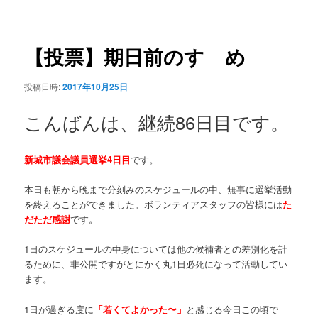
稿
ュ
ナ
ー
ビ
ゲ
【投票】期日前のすゝめ
ー
シ
投稿日時:
2017年10月25日
ョ
ン
こんばんは、継続86日目です。
新城市議会議員選挙4日目
です。
本日も朝から晩まで分刻みのスケジュールの中、無事に選挙活動
を終えることができました。ボランティアスタッフの皆様には
た
だただ感謝
です。
1日のスケジュールの中身については他の候補者との差別化を計
るために、非公開ですがとにかく丸1日必死になって活動してい
ます。
1日が過ぎる度に
「若くてよかった〜」
と感じる今日この頃で