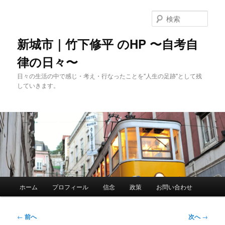
メ
イ
検
ン
索
コ
新城市｜竹下修平 のHP 〜自考自
ン
律の日々〜
テ
ン
日々の生活の中で感じ・考え・行なったことを"人生の足跡"として残
ツ
していきます。
へ
移
動
メ
ホーム
プロフィール
信念
政策
お問い合わせ
イ
ン
メ
投
←
前へ
次へ
→
ニ