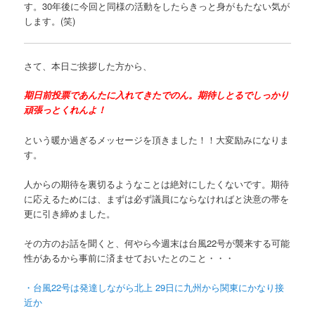
す。30年後に今回と同様の活動をしたらきっと身がもたない気が
します。(笑)
さて、本日ご挨拶した方から、
期日前投票であんたに入れてきたでのん。期待しとるでしっかり
頑張っとくれんよ！
という暖か過ぎるメッセージを頂きました！！大変励みになりま
す。
人からの期待を裏切るようなことは絶対にしたくないです。期待
に応えるためには、まずは必ず議員にならなければと決意の帯を
更に引き締めました。
その方のお話を聞くと、何やら今週末は台風22号が襲来する可能
性があるから事前に済ませておいたとのこと・・・
・台風22号は発達しながら北上 29日に九州から関東にかなり接
近か