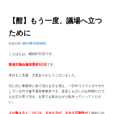
稿
ュ
ナ
ー
ビ
ゲ
【酣】もう一度、議場へ立つ
ー
シ
ために
ョ
ン
投稿日時:
2017年10月26日
こんばんは、継続87日目です。
新城市議会議員選挙5日目
です。
本日もご支援、大変ありがとうございました。
日に日に事務所に来て頂ける方も増え、一日中ワイワイガヤガヤ
している竹下修平選挙事務所です。是非とも少しのお時間だけで
もお立ち寄り頂き、お茶でも飲みながら駄弁っていってくださ
い。
人が集まるところには、大きな力が、大きな可能性が！
秘められ