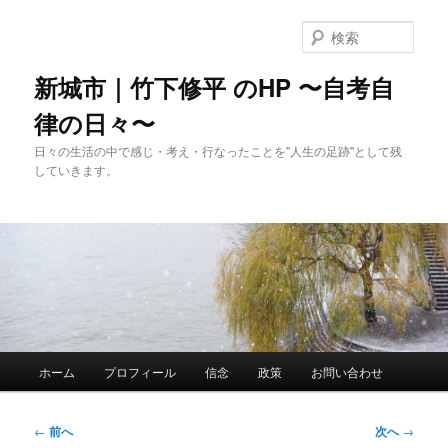
メ
イ
検
ン
索
コ
新城市｜竹下修平 のHP 〜自考自
ン
律の日々〜
テ
ン
日々の生活の中で感じ・考え・行なったことを"人生の足跡"として残
ツ
していきます。
へ
移
動
メ
ホーム
プロフィール
信念
政策
お問い合わせ
イ
ン
メ
投
←
前へ
次へ
→
ニ