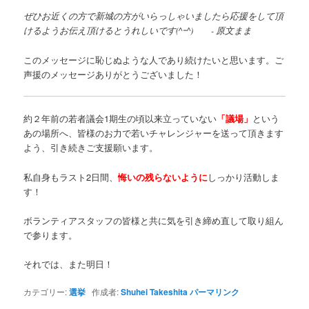
ぜひお近くの方で新城の方がいらっしゃいましたら応援をして頂
けるようお伝え頂けるとうれしいです(^ｰ^) - 原文まま
このメッセージに恥じぬような人であり続けたいと思います。ご
声援のメッセージありがとうございました！
約２年前の若者議会1期生の頃以来立っていない
「議場」
という
あの場所へ、皆様のお力で若いチャレンジャーを送って頂きます
よう、引き続きご支援願います。
私自身もラスト2日間、
悔いの残らないように
しっかり活動しま
す！
ボランティアスタッフの皆様と共に気を引き締め直して取り組ん
で参ります。
それでは、また明日！
カテゴリー:
選挙
作成者:
Shuhei Takeshita
パーマリンク