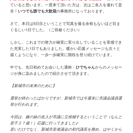
ていると思います。一度来て頂いた方は、次はご友人を連れて是
非！
いつでも誰でも大歓迎
の事務所になっております。
さて、本日は5日目ということで写真を撮る余裕もないほど目ま
ぐるしい1日でした。（ご容赦ください）
しかし、これまでの努力が確実に実り出していることを実感でき
た充実した1日でもありました。暖かい応援メッセージも次々と
届くようになり、一歩一歩確実に階段を登り続けています。
中でも、先日初めてお会いした通称：
ひでちゃん
からのメッセー
ジが身に染みましたので紹介させて頂きます。
【新城市の未来のために】
選挙が終わったばかりですが、新城市では今週末に市議会議員選
挙が行われます。
今回は、嫁の妹の友人が市議に立候補するということで（なんと
若干２７歳！）応援に行ってきました♪
若いだけでなく、新城市若者議会の初代議長を務め、はやくから