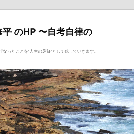
平 のHP 〜自考自律の
行なったことを"人生の足跡"として残していきます。