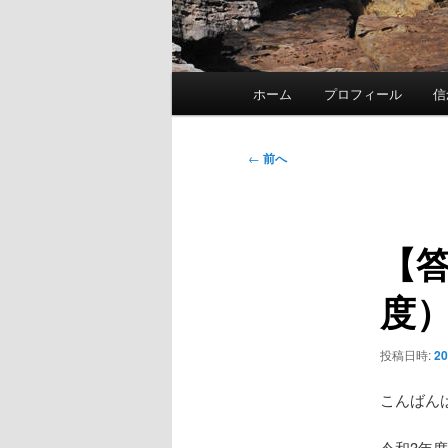
メ
ホーム
プロフィール
信
イ
ン
メ
投
←
前へ
ニ
稿
ュ
ナ
ー
ビ
【
ゲ
ー
度
シ
ョ
ン
投稿日時:
2
こんばん
令和3年