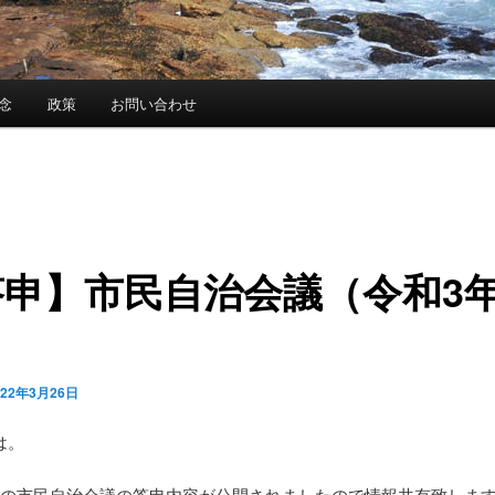
念
政策
お問い合わせ
答申】市民自治会議（令和3
）
022年3月26日
は。
度の市民自治会議の答申内容が公開されましたので情報共有致しま