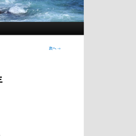
次へ
→
年
す。