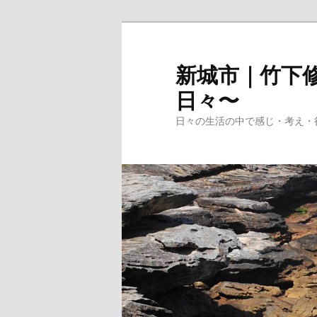
メ
イ
ン
新城市｜竹下修
コ
日々〜
ン
テ
日々の生活の中で感じ・考え・
ン
ツ
へ
移
動