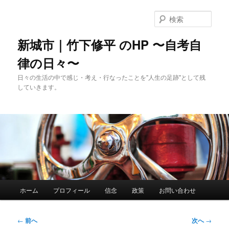
メ
イ
検
ン
索
コ
新城市｜竹下修平 のHP 〜自考自
ン
律の日々〜
テ
ン
日々の生活の中で感じ・考え・行なったことを"人生の足跡"として残
ツ
していきます。
へ
移
動
メ
ホーム
プロフィール
信念
政策
お問い合わせ
イ
ン
メ
投
←
前へ
次へ
→
ニ