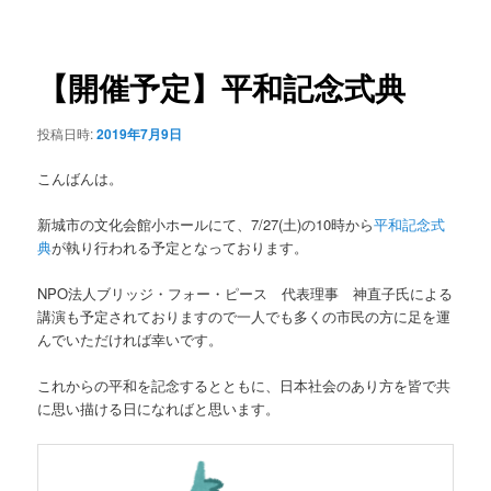
稿
ュ
ナ
ー
ビ
ゲ
【開催予定】平和記念式典
ー
シ
投稿日時:
2019年7月9日
ョ
ン
こんばんは。
新城市の文化会館小ホールにて、7/27(土)の10時から
平和記念式
典
が執り行われる予定となっております。
NPO法人ブリッジ・フォー・ピース 代表理事 神直子氏による
講演も予定されておりますので一人でも多くの市民の方に足を運
んでいただければ幸いです。
これからの平和を記念するとともに、日本社会のあり方を皆で共
に思い描ける日になればと思います。