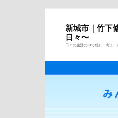
メ
イ
ン
新城市｜竹下修
コ
日々〜
ン
テ
日々の生活の中で感じ・考え・
ン
ツ
へ
移
動