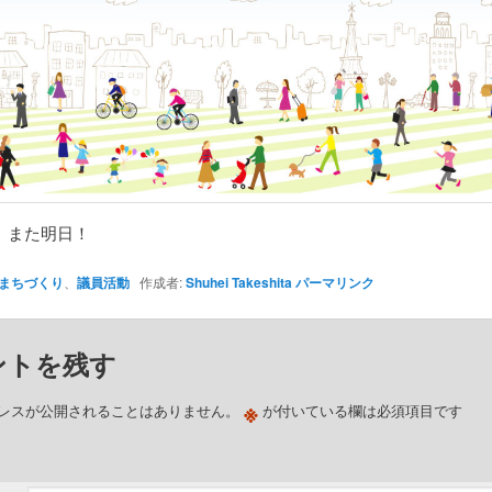
、また明日！
まちづくり
、
議員活動
作成者:
Shuhei Takeshita
パーマリンク
ントを残す
※
レスが公開されることはありません。
が付いている欄は必須項目です