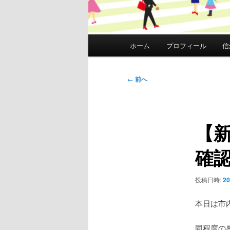
メ
ホーム
プロフィール
信
イ
ン
メ
投
←
前へ
ニ
稿
ュ
ナ
ー
ビ
【
ゲ
ー
確
シ
ョ
ン
投稿日時:
2
本日は市
同程度の