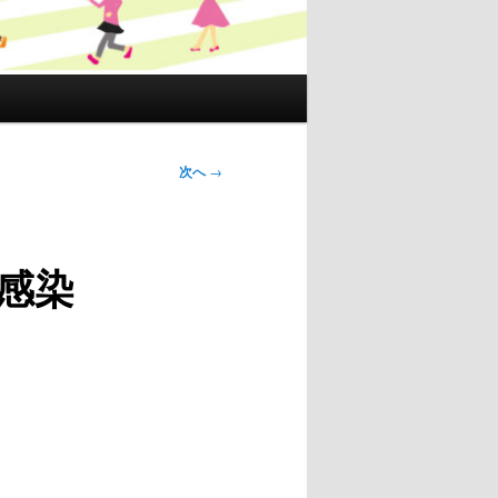
次へ
→
感染