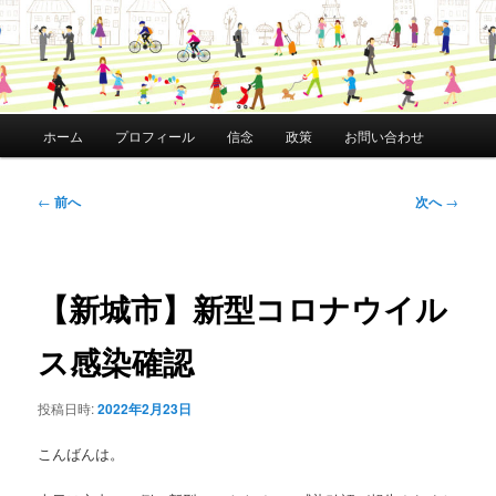
メ
ホーム
プロフィール
信念
政策
お問い合わせ
イ
ン
メ
投
←
前へ
次へ
→
ニ
稿
ュ
ナ
ー
ビ
ゲ
【新城市】新型コロナウイル
ー
シ
ス感染確認
ョ
ン
投稿日時:
2022年2月23日
こんばんは。