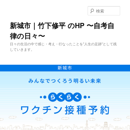
メ
イ
検
ン
索
コ
新城市｜竹下修平 のHP 〜自考自
ン
律の日々〜
テ
ン
日々の生活の中で感じ・考え・行なったことを"人生の足跡"として残
ツ
していきます。
へ
移
動