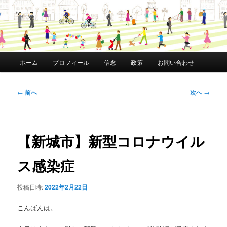
メ
ホーム
プロフィール
信念
政策
お問い合わせ
イ
ン
メ
投
←
前へ
次へ
→
ニ
稿
ュ
ナ
ー
ビ
ゲ
【新城市】新型コロナウイル
ー
シ
ス感染症
ョ
ン
投稿日時:
2022年2月22日
こんばんは。