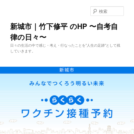
メ
イ
検
ン
索
コ
新城市｜竹下修平 のHP 〜自考自
ン
律の日々〜
テ
ン
日々の生活の中で感じ・考え・行なったことを"人生の足跡"として残
ツ
していきます。
へ
移
動