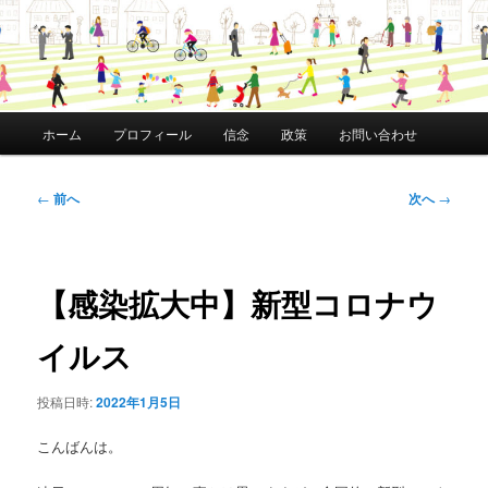
メ
ホーム
プロフィール
信念
政策
お問い合わせ
イ
ン
メ
投
←
前へ
次へ
→
ニ
稿
ュ
ナ
ー
ビ
ゲ
【感染拡大中】新型コロナウ
ー
シ
イルス
ョ
ン
投稿日時:
2022年1月5日
こんばんは。