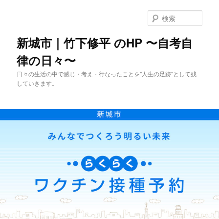
メ
イ
検
ン
索
コ
新城市｜竹下修平 のHP 〜自考自
ン
律の日々〜
テ
ン
日々の生活の中で感じ・考え・行なったことを"人生の足跡"として残
ツ
していきます。
へ
移
動