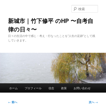
メ
イ
検
ン
索
コ
新城市｜竹下修平 のHP 〜自考自
ン
律の日々〜
テ
ン
日々の生活の中で感じ・考え・行なったことを"人生の足跡"として残
ツ
していきます。
へ
移
動
メ
ホーム
プロフィール
信念
政策
お問い合わせ
イ
ン
メ
投
←
前へ
次へ
→
ニ