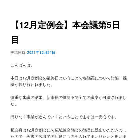
稿
ュ
ナ
ー
ビ
ゲ
【12月定例会】本会議第5日
ー
シ
目
ョ
ン
投稿日時:
2021年12月24日
こんばんは。
本日は12月定例会の最終日ということで各議案について討論・採
決が執り行われました。
慎重な審議の結果、新市長の体制下で全ての議案が可決されまし
た。
滞りなく事業が進んでいくということでまずは一安心です。
私自身は12月定例会にて広域連合議会の議員に選出いただきまし
たので、今後の広域での活動にも力を入れてまいりたいと思いま