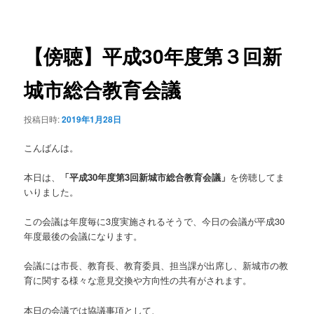
稿
ュ
ナ
ー
ビ
ゲ
【傍聴】平成30年度第３回新
ー
シ
城市総合教育会議
ョ
ン
投稿日時:
2019年1月28日
こんばんは。
本日は、
「平成30年度第3回新城市総合教育会議」
を傍聴してま
いりました。
この会議は年度毎に3度実施されるそうで、今日の会議が平成30
年度最後の会議になります。
会議には市長、教育長、教育委員、担当課が出席し、新城市の教
育に関する様々な意見交換や方向性の共有がされます。
本日の会議では協議事項として、