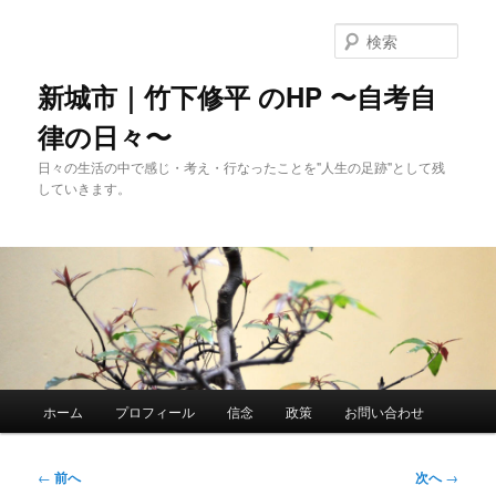
メ
イ
検
ン
索
コ
新城市｜竹下修平 のHP 〜自考自
ン
律の日々〜
テ
ン
日々の生活の中で感じ・考え・行なったことを"人生の足跡"として残
ツ
していきます。
へ
移
動
メ
ホーム
プロフィール
信念
政策
お問い合わせ
イ
ン
メ
投
←
前へ
次へ
→
ニ