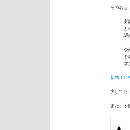
その名も
新
と
議
今
を
致
新城ＪＣ先
少しでも
また、今