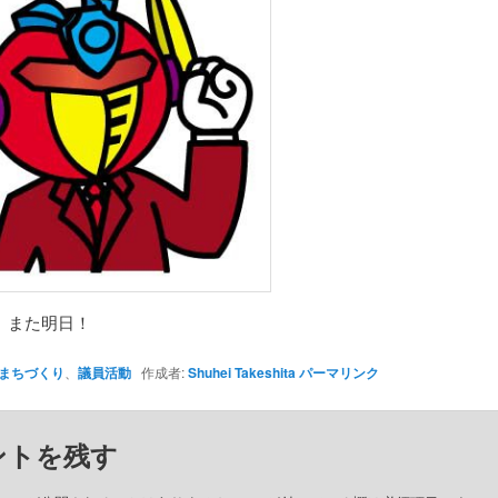
、また明日！
まちづくり
、
議員活動
作成者:
Shuhei Takeshita
パーマリンク
ントを残す