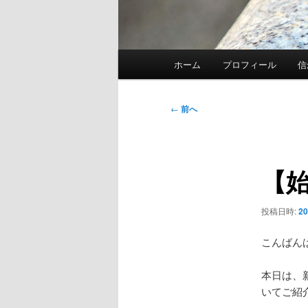
メ
ホーム
プロフィール
信
イ
ン
メ
投
←
前へ
ニ
稿
ュ
ナ
ー
ビ
【
ゲ
ー
シ
投稿日時:
2
ョ
ン
こんばん
本日は、
いてご紹