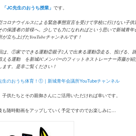
、
「JC先生のおうち授業」
です。
型コロナウイルスによる緊急事態宣言を受けて学校に行けない子供
その保護者の皆様へ。少しでも力になれればという思いで新城青年
所が立ち上げたYouTubeチャンネルです！
回は、①家でできる運動②親子2人で出来る運動③走る、投げる、
鍛える運動 を新城JCメンバーのフィットネストレーナー斉藤が紹
します。是非ご覧ください！
生のおうち体育！①｜新城青年会議所YouTubeチャンネル
、子供たちとその親御さんにご活用いただければ幸いです。
後も随時動画をアップしていく予定ですのでお楽しみに…