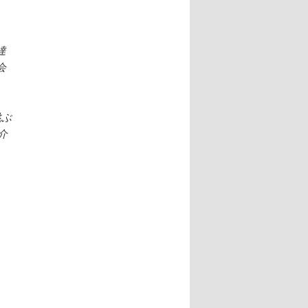
達
会
跳ぶ
介