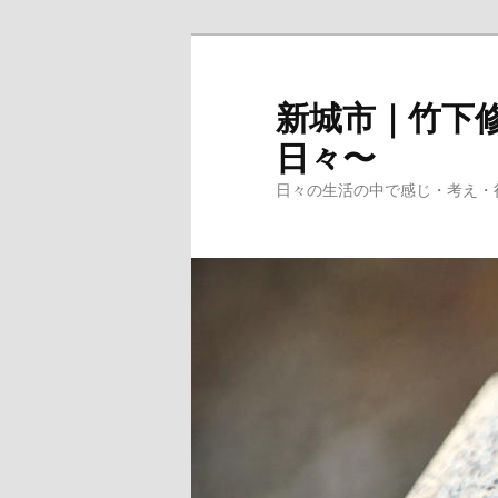
メ
イ
ン
新城市｜竹下修
コ
日々〜
ン
テ
日々の生活の中で感じ・考え・
ン
ツ
へ
移
動