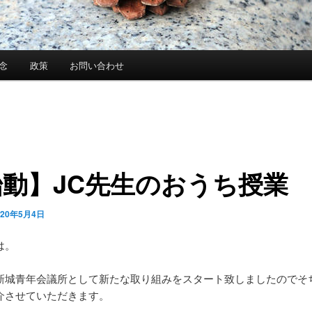
念
政策
お問い合わせ
始動】JC先生のおうち授業
020年5月4日
は。
新城青年会議所として新たな取り組みをスタート致しましたのでそ
介させていただきます。