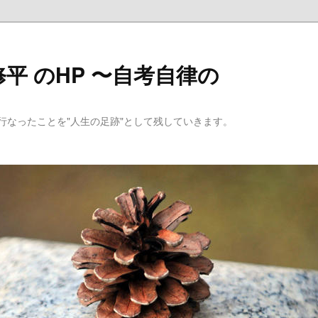
平 のHP 〜自考自律の
行なったことを"人生の足跡"として残していきます。