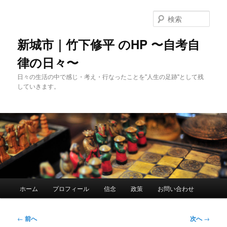
メ
イ
検
ン
索
コ
新城市｜竹下修平 のHP 〜自考自
ン
律の日々〜
テ
ン
日々の生活の中で感じ・考え・行なったことを"人生の足跡"として残
ツ
していきます。
へ
移
動
メ
ホーム
プロフィール
信念
政策
お問い合わせ
イ
ン
メ
投
←
前へ
次へ
→
ニ