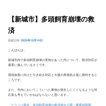
稿
ュ
ナ
ー
ビ
ゲ
【新城市】多頭飼育崩壊の救
ー
シ
済
ョ
ン
投稿日時:
2020年10月14日
こんばんは。
新城市内で多頭飼育崩壊の実例があった件について、救済対応が
着実に進んでいるそうです。
環境改善に向けた引き続き対応と今後の再発防止策に期待すると
ころです。
また、市内においてこういった事例が発生しにくくなるような対
応策も考えていかねばならないと思います。
「どうぶつ基金」多頭飼育崩壊の救済例を公開｜東愛知新聞