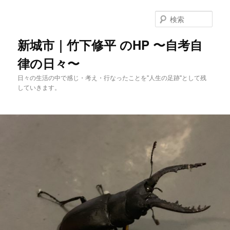
メ
イ
検
ン
索
コ
新城市｜竹下修平 のHP 〜自考自
ン
律の日々〜
テ
ン
日々の生活の中で感じ・考え・行なったことを"人生の足跡"として残
ツ
していきます。
へ
移
動