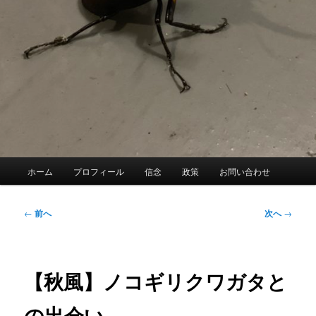
メ
ホーム
プロフィール
信念
政策
お問い合わせ
イ
ン
メ
投
←
前へ
次へ
→
ニ
稿
ュ
ナ
ー
ビ
ゲ
【秋風】ノコギリクワガタと
ー
シ
の出会い
ョ