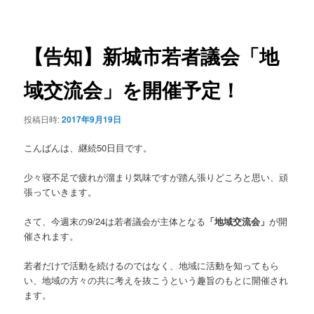
稿
ュ
ナ
ー
ビ
ゲ
【告知】新城市若者議会「地
ー
シ
域交流会」を開催予定！
ョ
ン
投稿日時:
2017年9月19日
こんばんは、継続50日目です。
少々寝不足で疲れが溜まり気味ですが踏ん張りどころと思い、頑
張っていきます。
さて、今週末の9/24は若者議会が主体となる
「地域交流会」
が開
催されます。
若者だけで活動を続けるのではなく、地域に活動を知ってもら
い、地域の方々の共に考えを抜こうという趣旨のもとに開催され
ます。