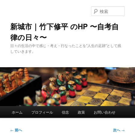
メ
イ
検
ン
索
コ
新城市｜竹下修平 のHP 〜自考自
ン
律の日々〜
テ
ン
日々の生活の中で感じ・考え・行なったことを"人生の足跡"として残
ツ
していきます。
へ
移
動
メ
ホーム
プロフィール
信念
政策
お問い合わせ
イ
ン
メ
投
←
前へ
次へ
→
ニ