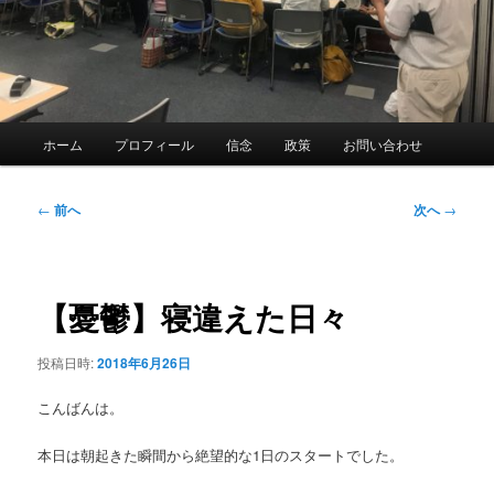
メ
ホーム
プロフィール
信念
政策
お問い合わせ
イ
ン
メ
投
←
前へ
次へ
→
ニ
稿
ュ
ナ
ー
ビ
ゲ
【憂鬱】寝違えた日々
ー
シ
投稿日時:
2018年6月26日
ョ
ン
こんばんは。
本日は朝起きた瞬間から絶望的な1日のスタートでした。