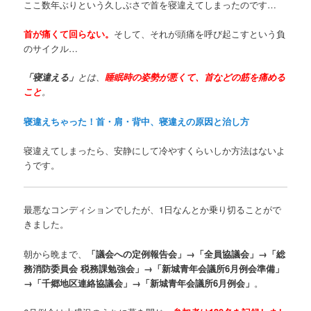
ここ数年ぶりという久しぶさで首を寝違えてしまったのです…
首が痛くて回らない。
そして、それが頭痛を呼び起こすという負
のサイクル…
「寝違える」
とは、
睡眠時の姿勢が悪くて、首などの筋を痛める
こと
。
寝違えちゃった！首・肩・背中、寝違えの原因と治し方
寝違えてしまったら、安静にして冷やすくらいしか方法はないよ
うです。
最悪なコンディションでしたが、1日なんとか乗り切ることがで
きました。
朝から晩まで、
「議会への定例報告会」→「全員協議会」→「総
務消防委員会 税務課勉強会」→「新城青年会議所6月例会準備」
→「千郷地区連絡協議会」→「新城青年会議所6月例会」
。