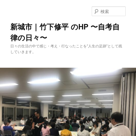
メ
イ
検
ン
索
コ
新城市｜竹下修平 のHP 〜自考自
ン
律の日々〜
テ
ン
日々の生活の中で感じ・考え・行なったことを"人生の足跡"として残
ツ
していきます。
へ
移
動