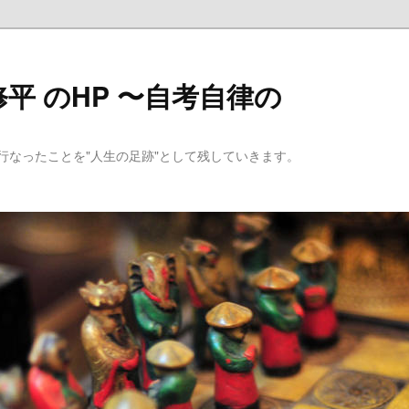
平 のHP 〜自考自律の
行なったことを"人生の足跡"として残していきます。