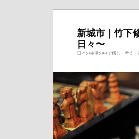
メ
イ
ン
新城市｜竹下修
コ
日々〜
ン
テ
日々の生活の中で感じ・考え・
ン
ツ
へ
移
動