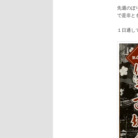
先週のぼ
で是非と
１日通し