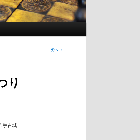
次へ
→
つり
作手古城