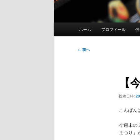
メ
ホーム
プロフィール
信
イ
ン
メ
投
←
前へ
ニ
稿
ュ
ナ
ー
ビ
【
ゲ
ー
シ
投稿日時:
2
ョ
ン
こんばん
今週末の
まつり」