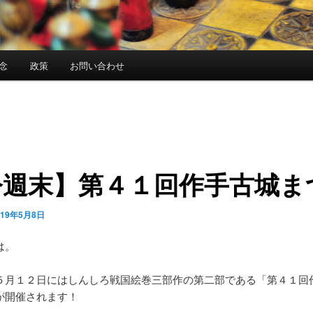
念
政策
お問い合わせ
今週末】第４１回作手古城ま
019年5月8日
は。
５月１２日にはしんしろ戦国絵巻三部作の第二部である「第４１回
が開催されます！