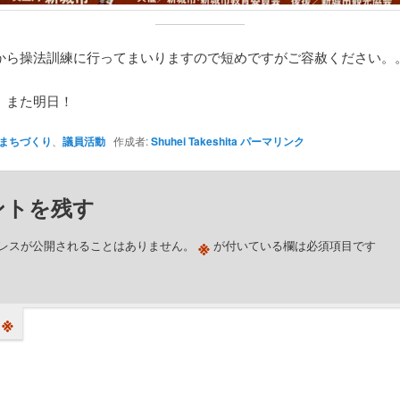
から操法訓練に行ってまいりますので短めですがご容赦ください。
、また明日！
まちづくり
、
議員活動
作成者:
Shuhei Takeshita
パーマリンク
ントを残す
※
レスが公開されることはありません。
が付いている欄は必須項目です
※