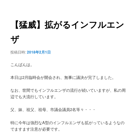
稿
ュ
ナ
ー
ビ
ゲ
【猛威】拡がるインフルエン
ー
シ
ザ
ョ
ン
投稿日時:
2018年2月1日
こんばんは。
本日は2月臨時会が開会され、無事に議決が完了しました。
なお、世間でもインフルエンザの流行が続いていますが、私の周
辺でも大流行しています。
父、妹、祖父、祖母、市議会議員2名等々・・・
特に今年は強烈なA型のインフルエンザも拡がっているようなの
でますます注意が必要です。