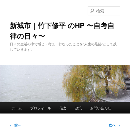
メ
イ
検
ン
索
コ
新城市｜竹下修平 のHP 〜自考自
ン
律の日々〜
テ
ン
日々の生活の中で感じ・考え・行なったことを"人生の足跡"として残
ツ
していきます。
へ
移
動
メ
ホーム
プロフィール
信念
政策
お問い合わせ
イ
ン
メ
投
←
前へ
次へ
→
ニ