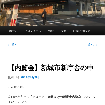
メ
ホーム
プロフィール
信念
政策
お問い合わせ
イ
ン
メ
投
←
前へ
次へ
→
ニ
稿
ュ
ナ
ー
ビ
ゲ
【内覧会】新城市新庁舎の中
ー
シ
投稿日時:
2018年4月20日
ョ
ン
こんばんは。
今日は夕方から
「マスコミ・議員向けの新庁舎内覧会」
へ行って
まいりました。