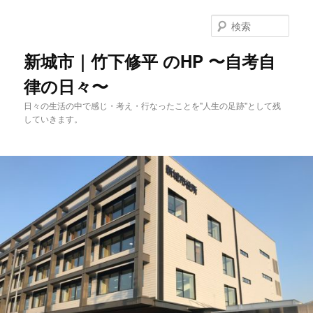
メ
イ
検
ン
索
コ
新城市｜竹下修平 のHP 〜自考自
ン
律の日々〜
テ
ン
日々の生活の中で感じ・考え・行なったことを"人生の足跡"として残
ツ
していきます。
へ
移
動