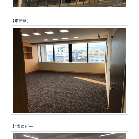
【市長室】
【1階ロビー】