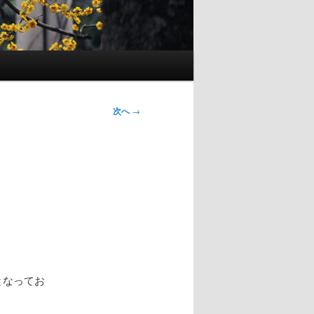
次へ
→
となってお