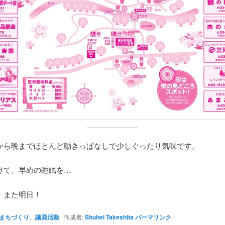
から晩までほとんど動きっぱなしで少しぐったり気味です。
けて、早めの睡眠を…
、また明日！
まちづくり
、
議員活動
作成者:
Shuhei Takeshita
パーマリンク