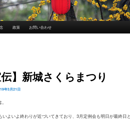
念
政策
お問い合わせ
宣伝】新城さくらまつり
019年3月21日
は。
年度もいよいよ終わりが近づいてきており、3月定例会も明日が最終日