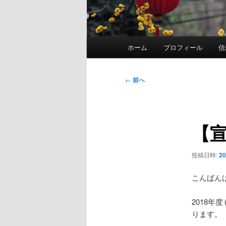
メ
ホーム
プロフィール
信
イ
ン
メ
投
←
前へ
ニ
稿
ュ
ナ
ー
ビ
【
ゲ
ー
シ
投稿日時:
2
ョ
ン
こんばん
2018
ります。