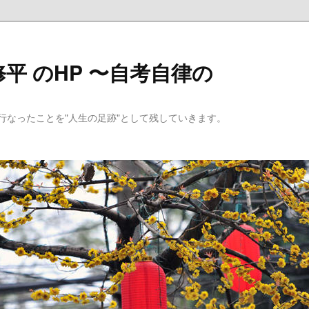
平 のHP 〜自考自律の
行なったことを"人生の足跡"として残していきます。