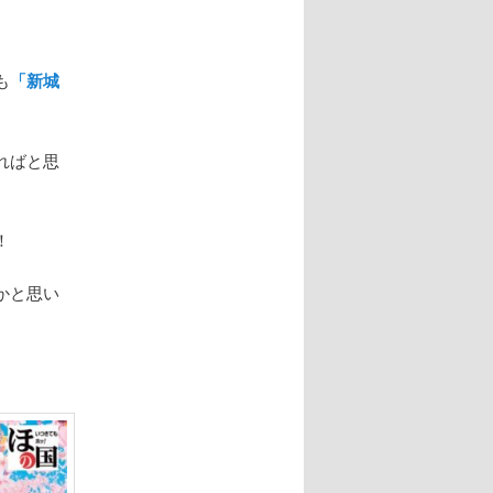
も
「新城
ればと思
！
かと思い