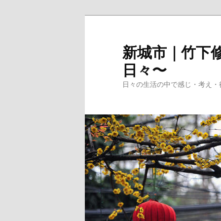
メ
イ
ン
新城市｜竹下修
コ
日々〜
ン
テ
日々の生活の中で感じ・考え・
ン
ツ
へ
移
動