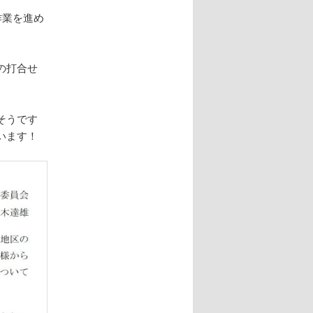
作業を進め
の打合せ
。
そうです
います！