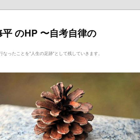
平 のHP 〜自考自律の
行なったことを"人生の足跡"として残していきます。