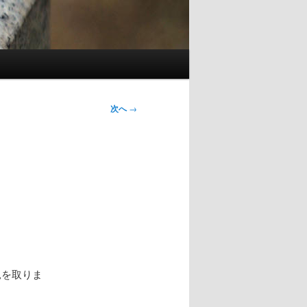
次へ
→
見を取りま