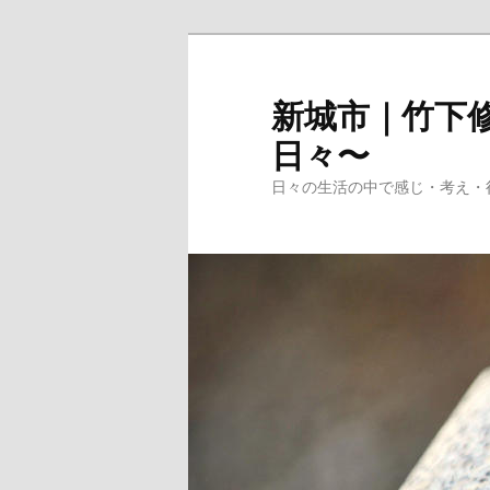
メ
イ
ン
新城市｜竹下修
コ
日々〜
ン
テ
日々の生活の中で感じ・考え・
ン
ツ
へ
移
動