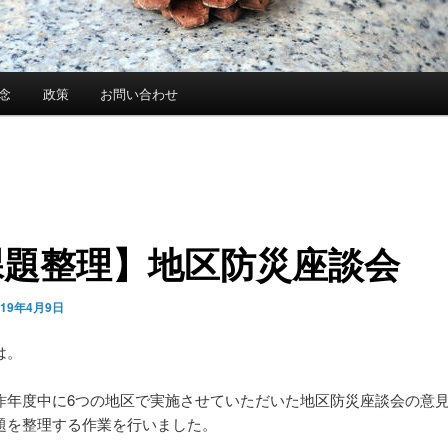
念
政策
お問い合わせ
課題整理】地区防災座談会
019年4月9日
は。
昨年度中に6つの地区で実施させていただいた地区防災座談会の意
題を整理する作業を行いました。