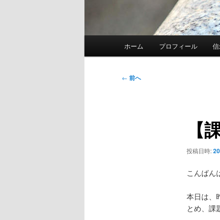
メ
ホーム
プロフィール
信
イ
ン
メ
投
←
前へ
ニ
稿
ュ
ナ
ー
ビ
【
ゲ
ー
シ
投稿日時:
2
ョ
ン
こんばん
本日は、
とめ、課