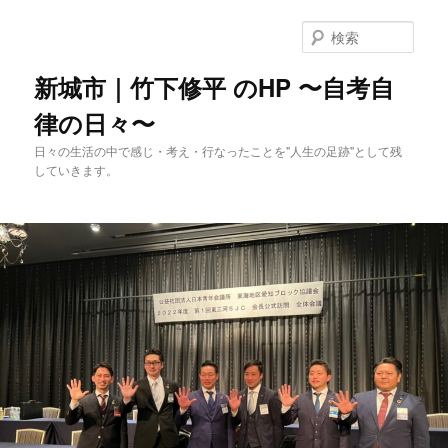
メ
イ
検
ン
索
コ
新城市｜竹下修平 のHP 〜自考自
ン
律の日々〜
テ
ン
日々の生活の中で感じ・考え・行なったことを"人生の足跡"として残
ツ
していきます。
へ
移
動