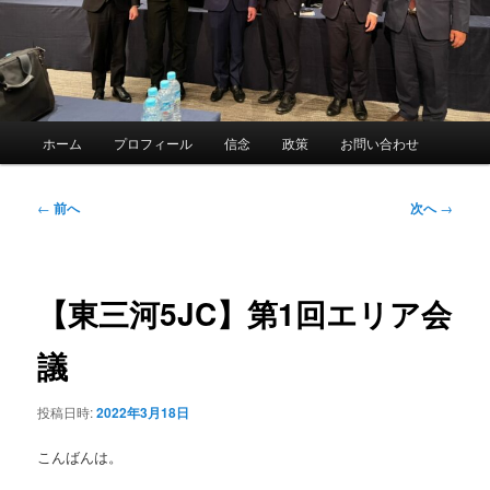
メ
ホーム
プロフィール
信念
政策
お問い合わせ
イ
ン
メ
投
←
前へ
次へ
→
ニ
稿
ュ
ナ
ー
ビ
ゲ
【東三河5JC】第1回エリア会
ー
シ
議
ョ
ン
投稿日時:
2022年3月18日
こんばんは。