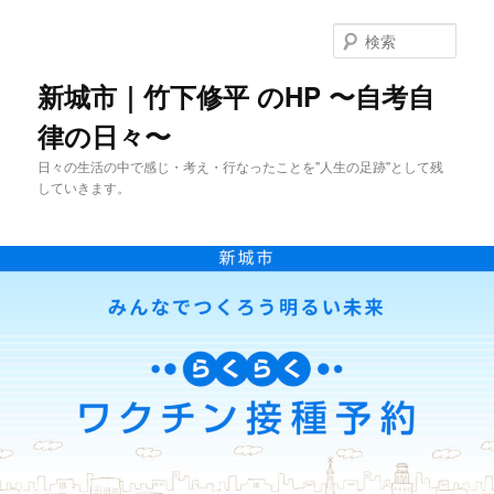
メ
イ
検
ン
索
コ
新城市｜竹下修平 のHP 〜自考自
ン
律の日々〜
テ
ン
日々の生活の中で感じ・考え・行なったことを"人生の足跡"として残
ツ
していきます。
へ
移
動