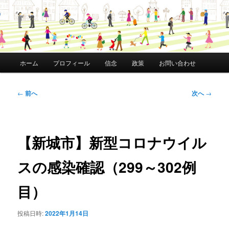
メ
ホーム
プロフィール
信念
政策
お問い合わせ
イ
ン
メ
投
←
前へ
次へ
→
ニ
稿
ュ
ナ
ー
ビ
ゲ
【新城市】新型コロナウイル
ー
シ
スの感染確認（299～302例
ョ
ン
目）
投稿日時:
2022年1月14日