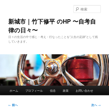
メ
イ
検
ン
索
コ
新城市｜竹下修平 のHP 〜自考自
ン
律の日々〜
テ
ン
日々の生活の中で感じ・考え・行なったことを"人生の足跡"として残
ツ
していきます。
へ
移
動
メ
ホーム
プロフィール
信念
政策
お問い合わせ
イ
ン
メ
投
←
前へ
次へ
→
ニ