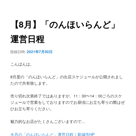
稿
ュ
ナ
ー
ビ
ゲ
【8月】「のんほいらんど」
ー
シ
運営日程
ョ
ン
投稿日時:
2021年7月30日
こんばんは。
8月度の「のんほいらんど」の出店スケジュールが公開されまし
たので共有致します。
売り切れ次第終了ではありますが、11：30〜14：00ごろのスケ
ジュールで営業をしておりますのでお昼頃にお立ち寄りの際はぜ
ひお立ち寄りください。
魅力的なお店がたくさんございますので…
今月の「のんほいらんど」運営日程｜新城市HP