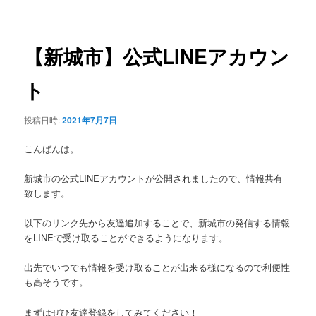
稿
ュ
ナ
ー
ビ
ゲ
【新城市】公式LINEアカウン
ー
シ
ト
ョ
ン
投稿日時:
2021年7月7日
こんばんは。
新城市の公式LINEアカウントが公開されましたので、情報共有
致します。
以下のリンク先から友達追加することで、新城市の発信する情報
をLINEで受け取ることができるようになります。
出先でいつでも情報を受け取ることが出来る様になるので利便性
も高そうです。
まずはぜひ友達登録をしてみてください！