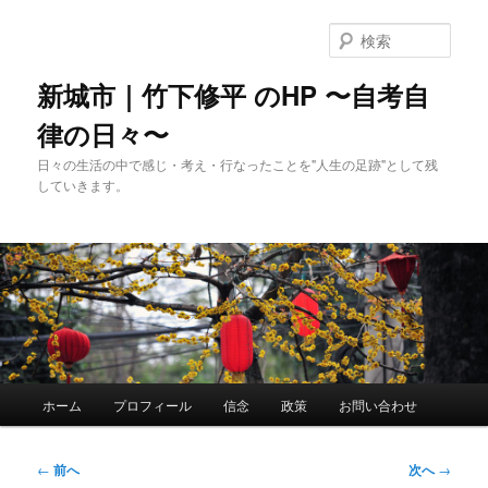
メ
イ
検
ン
索
コ
新城市｜竹下修平 のHP 〜自考自
ン
律の日々〜
テ
ン
日々の生活の中で感じ・考え・行なったことを"人生の足跡"として残
ツ
していきます。
へ
移
動
メ
ホーム
プロフィール
信念
政策
お問い合わせ
イ
ン
メ
投
←
前へ
次へ
→
ニ